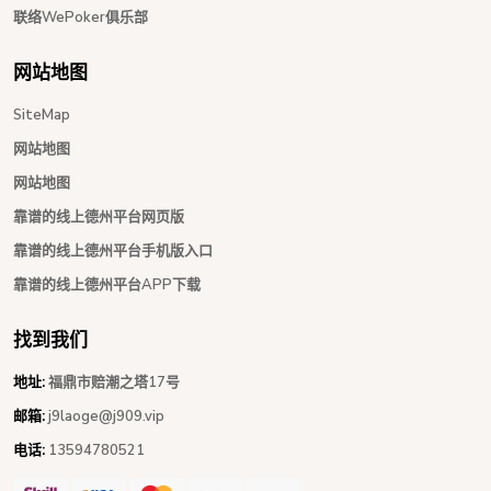
联络WePoker俱乐部
网站地图
SiteMap
网站地图
网站地图
靠谱的线上德州平台网页版
靠谱的线上德州平台手机版入口
靠谱的线上德州平台APP下载
找到我们
地址:
福鼎市赔潮之塔17号
邮箱:
j9laoge@j909.vip
电话:
13594780521