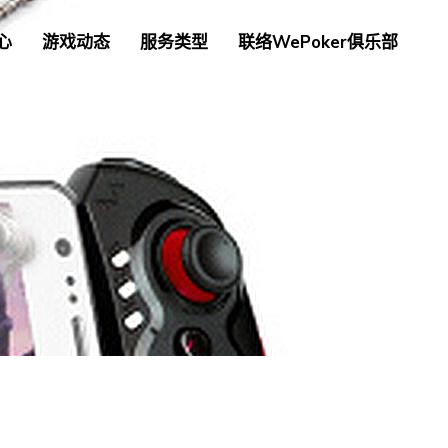
心
游戏动态
服务类型
联络WePoker俱乐部