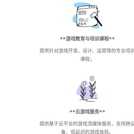
**游戏教育与培训课程**
提供针对游戏开发、设计、运营等的专业培
课程；
**云游戏服务**
提供基于云平台的游戏流媒体服务，支持跨
备、低延迟的游戏体验。