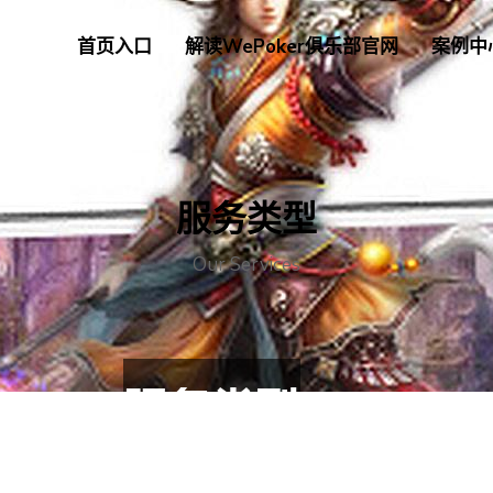
首页入口
解读WePoker俱乐部官网
案例中
服务类型
Our Services