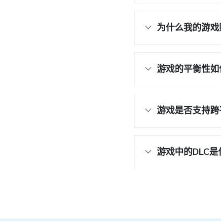
为什么我的游戏
游戏的平衡性如
游戏是否支持跨
游戏中的DLC是