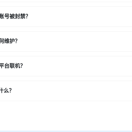
账号被封禁？
何维护？
平台联机？
什么？