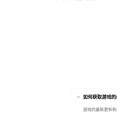
如何获取游戏的
游戏的最新更新和