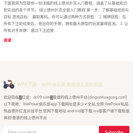
下面我将为您提供一份详细的线上德州扑克入门教程，涵盖了从基础知识
到实战的各个环节。 线上德州扑克全面入门教程 第一步：了解基础规则与
目标 游戏目标： 赢取筹码。你可以通过两种方式获胜： 1. 摊牌获胜：在
所有下注轮结束后，亮出你的手牌，拥有最大牌型的玩家赢得底池。 2. 让
所有对手弃牌：通过下注迫使...
阅读
欢迎莅临▓红龙：dr09.com▓靠谱的线上德州平台[dingxinhuagong.com]
以下简称：WePoker俱乐部app下载网址是多少✔全站,全称:WePoker私局,
热血德扑红龙对战平台,官网下载地址,android版下载,ios版客户端下载极速
体验!靠谱的线上德州平台
Subscribe