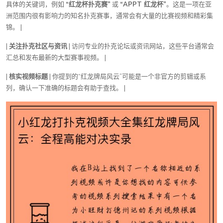
具体的关键词，例如
“红龙杯扑克赛”
或
“APPT 红龙杯”
。这是一项在亚
洲范围内很有影响力的知名扑克赛事，通常会有大量的比赛视频和精彩集
锦。 |
|
关注扑克社区与资讯
| 访问专业的扑克论坛或资讯网站，这些平台通常会
汇总和发布最新的大型赛事视频。 |
|
核实视频标题
| 你提到的“红龙牌局风云”可能是一个非官方的剪辑或系
列，确认一下准确的标题会有助于查找。 |