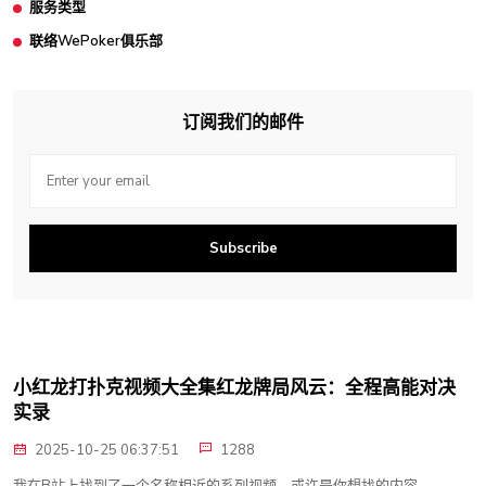
服务类型
联络WePoker俱乐部
订阅我们的邮件
Subscribe
小红龙打扑克视频大全集红龙牌局风云：全程高能对决
实录
2025-10-25 06:37:51
1288