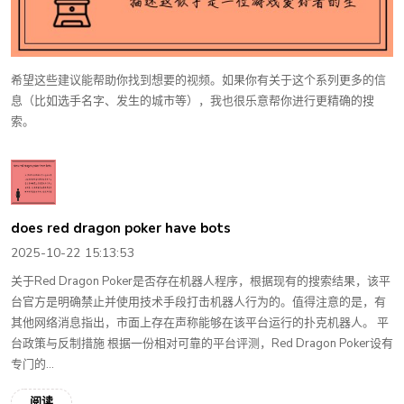
希望这些建议能帮助你找到想要的视频。如果你有关于这个系列更多的信
息（比如选手名字、发生的城市等），我也很乐意帮你进行更精确的搜
索。
does red dragon poker have bots
2025-10-22 15:13:53
关于Red Dragon Poker是否存在机器人程序，根据现有的搜索结果，该平
台官方是明确禁止并使用技术手段打击机器人行为的。值得注意的是，有
其他网络消息指出，市面上存在声称能够在该平台运行的扑克机器人。 平
台政策与反制措施 根据一份相对可靠的平台评测，Red Dragon Poker设有
专门的...
阅读