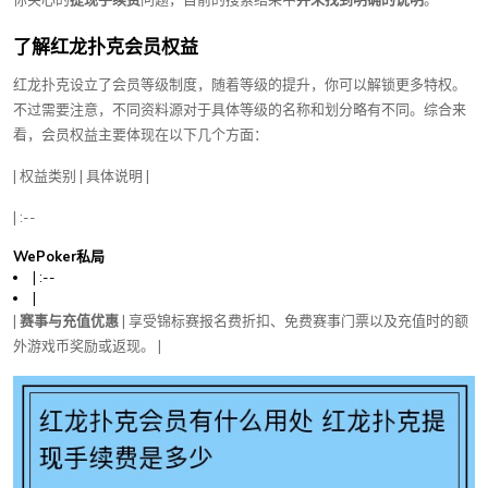
你关心的
提现手续费
问题，目前的搜索结果中
并未找到明确的说明
。
了解红龙扑克会员权益
红龙扑克设立了会员等级制度，随着等级的提升，你可以解锁更多特权。
不过需要注意，不同资料源对于具体等级的名称和划分略有不同。综合来
看，会员权益主要体现在以下几个方面：
| 权益类别 | 具体说明 |
| :--
WePoker私局
| :--
|
|
赛事与充值优惠
| 享受锦标赛报名费折扣、免费赛事门票以及充值时的额
外游戏币奖励或返现。 |