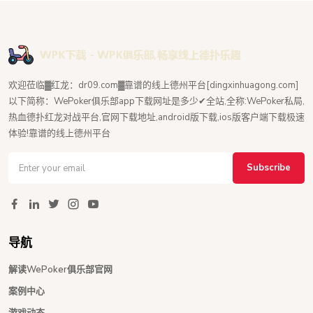
欢迎莅临▓红龙：dr09.com▓靠谱的线上德州平台[dingxinhuagong.com]
以下简称：WePoker俱乐部app下载网址是多少✔全站,全称:WePoker私局,
热血德扑红龙对战平台,官网下载地址,android版下载,ios版客户端下载极速
体验!靠谱的线上德州平台
Subscribe
导航
解读WePoker俱乐部官网
案例中心