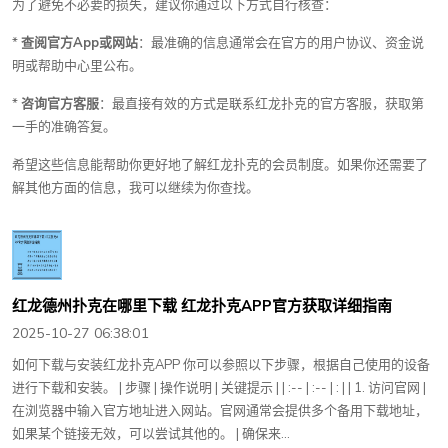
为了避免不必要的损失，建议你通过以下方式自行核查：
*
查阅官方App或网站
：最准确的信息通常会在官方的用户协议、资金说
明或帮助中心里公布。
*
咨询官方客服
：最直接有效的方式是联系红龙扑克的官方客服，获取第
一手的准确答复。
希望这些信息能帮助你更好地了解红龙扑克的会员制度。如果你还需要了
解其他方面的信息，我可以继续为你查找。
红龙德州扑克在哪里下载 红龙扑克APP官方获取详细指南
2025-10-27 06:38:01
如何下载与安装红龙扑克APP 你可以参照以下步骤，根据自己使用的设备
进行下载和安装。 | 步骤 | 操作说明 | 关键提示 | | :-- | :-- | : | | 1. 访问官网 |
在浏览器中输入官方地址进入网站。官网通常会提供多个备用下载地址，
如果某个链接无效，可以尝试其他的。 | 确保来...