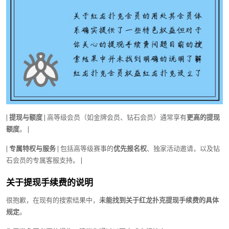
|
提现与额度
| 高等级会员（如金牌会员、钻石会员）通常享有
更高的提现
额度
。 |
|
专属特权与服务
| 包括高等级赛事的
优先报名权
、独家活动邀请，以及钻
石会员的专属客服支持。 |
关于提现手续费的说明
很抱歉，在现有的搜索结果中，
未能找到关于红龙扑克提现手续费的具体
规定
。