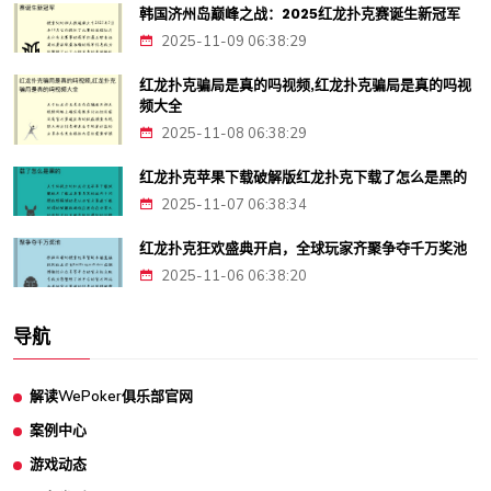
韩国济州岛巅峰之战：2025红龙扑克赛诞生新冠军
2025-11-09 06:38:29
红龙扑克骗局是真的吗视频,红龙扑克骗局是真的吗视
频大全
2025-11-08 06:38:29
红龙扑克苹果下载破解版红龙扑克下载了怎么是黑的
2025-11-07 06:38:34
红龙扑克狂欢盛典开启，全球玩家齐聚争夺千万奖池
2025-11-06 06:38:20
导航
解读WePoker俱乐部官网
案例中心
游戏动态