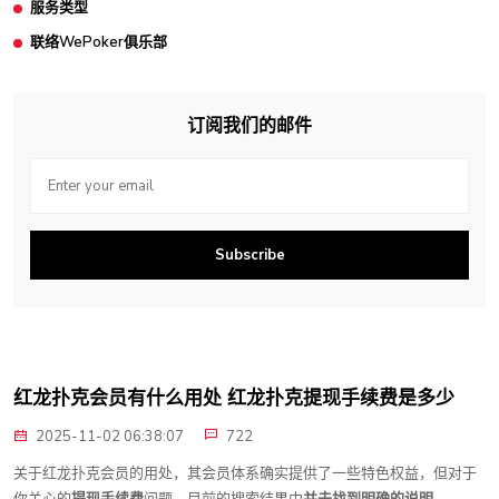
服务类型
联络WePoker俱乐部
订阅我们的邮件
Subscribe
红龙扑克会员有什么用处 红龙扑克提现手续费是多少
2025-11-02 06:38:07
722
关于红龙扑克会员的用处，其会员体系确实提供了一些特色权益，但对于