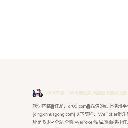
欢迎莅临▓红龙：dr09.com▓靠谱的线上德州平
[dingxinhuagong.com]以下简称：WePoker
址是多少✔全站,全称:WePoker私局,热血德扑