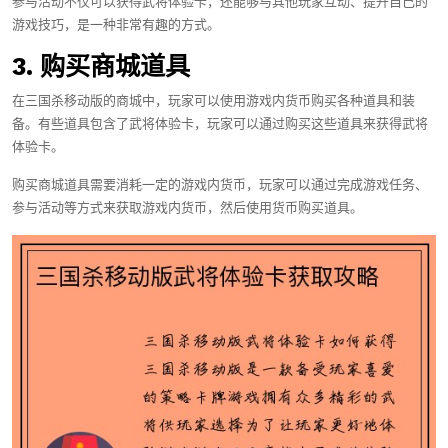
参与活动不仅可以获得武将体验卡，还能够与其他玩家互动、提升自己的
游戏技巧，是一种非常有趣的方式。
3. 购买商城道具
在三国杀移动版的商城中，玩家可以使用游戏内货币购买各种道具和装
备。有些道具包含了武将体验卡，玩家可以通过购买这些道具来获得武将
体验卡。
购买商城道具需要消耗一定的游戏内货币，玩家可以通过完成游戏任务、
参与活动等方式来获取游戏内货币，然后使用货币购买道具。