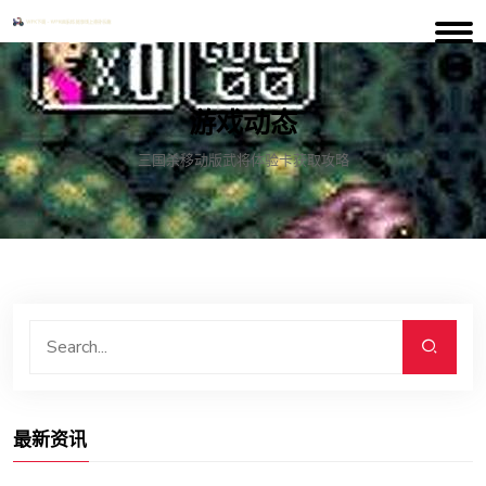
游戏动态
三国杀移动版武将体验卡获取攻略
最新资讯