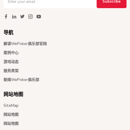
Subscribe
导航
解读WePoker俱乐部官网
案例中心
游戏动态
服务类型
联络WePoker俱乐部
网站地图
SiteMap
网站地图
网站地图