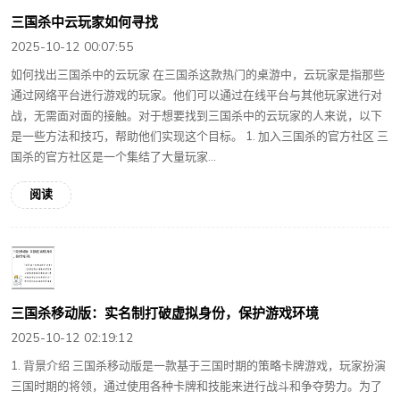
三国杀中云玩家如何寻找
2025-10-12 00:07:55
如何找出三国杀中的云玩家 在三国杀这款热门的桌游中，云玩家是指那些
通过网络平台进行游戏的玩家。他们可以通过在线平台与其他玩家进行对
战，无需面对面的接触。对于想要找到三国杀中的云玩家的人来说，以下
是一些方法和技巧，帮助他们实现这个目标。 1. 加入三国杀的官方社区 三
国杀的官方社区是一个集结了大量玩家...
阅读
三国杀移动版：实名制打破虚拟身份，保护游戏环境
2025-10-12 02:19:12
1. 背景介绍 三国杀移动版是一款基于三国时期的策略卡牌游戏，玩家扮演
三国时期的将领，通过使用各种卡牌和技能来进行战斗和争夺势力。为了