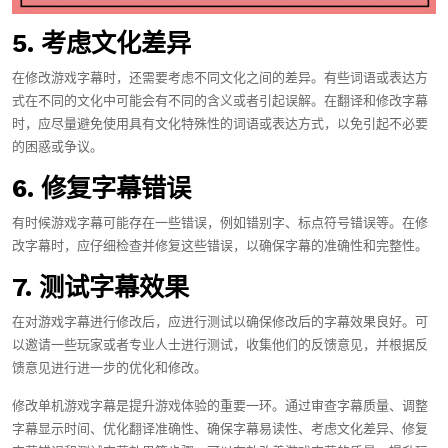
5. 考虑文化差异
在修改游戏字幕时，还需要考虑不同文化之间的差异。有些词语或表达方
式在不同的文化中可能会有不同的含义或者引起误解。在翻译和修改字幕
时，应尽量避免使用具有文化特殊性的词语或表达方式，以免引起不必要
的困惑或争议。
6. 修复字幕错误
有时候游戏字幕可能存在一些错误，例如错别字、标点符号错误等。在修
改字幕时，应仔细检查并修复这些错误，以确保字幕的准确性和完整性。
7. 测试字幕效果
在对游戏字幕进行修改后，应进行测试以确保修改后的字幕效果良好。可
以邀请一些玩家或者专业人士进行测试，收集他们的反馈意见，并根据反
馈意见进行进一步的优化和修改。
修改单机游戏字幕是提升游戏体验的重要一环。通过审查字幕质量、调整
字幕显示时间、优化翻译准确性、确保字幕易读性、考虑文化差异、修复