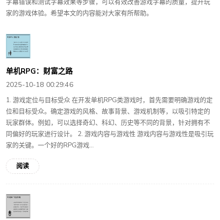
字幕错误和测试字幕效果等步骤，可以有效改善游戏字幕的质量，提升玩
家的游戏体验。希望本文的内容能对大家有所帮助。
单机RPG：财富之路
2025-10-18 00:29:46
1. 游戏定位与目标受众 在开发单机RPG类游戏时，首先需要明确游戏的定
位和目标受众。确定游戏的风格、故事背景、游戏机制等，以吸引特定的
玩家群体。例如，可以选择奇幻、科幻、历史等不同的背景，针对拥有不
同偏好的玩家进行设计。 2. 游戏内容与游戏性 游戏内容与游戏性是吸引玩
家的关键。一个好的RPG游戏...
阅读