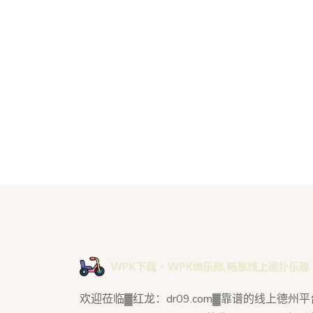
欢迎莅临▓红龙：dr09.com▓靠谱的线上德州平