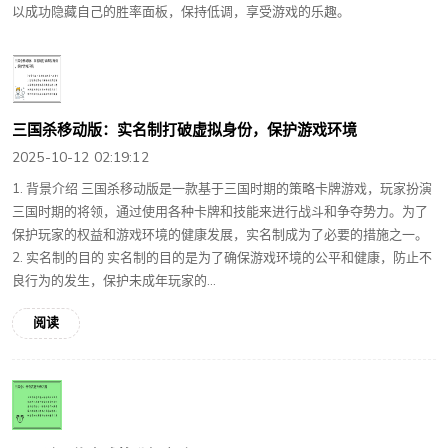
以成功隐藏自己的胜率面板，保持低调，享受游戏的乐趣。
三国杀移动版：实名制打破虚拟身份，保护游戏环境
2025-10-12 02:19:12
1. 背景介绍 三国杀移动版是一款基于三国时期的策略卡牌游戏，玩家扮演
三国时期的将领，通过使用各种卡牌和技能来进行战斗和争夺势力。为了
保护玩家的权益和游戏环境的健康发展，实名制成为了必要的措施之一。
2. 实名制的目的 实名制的目的是为了确保游戏环境的公平和健康，防止不
良行为的发生，保护未成年玩家的...
阅读