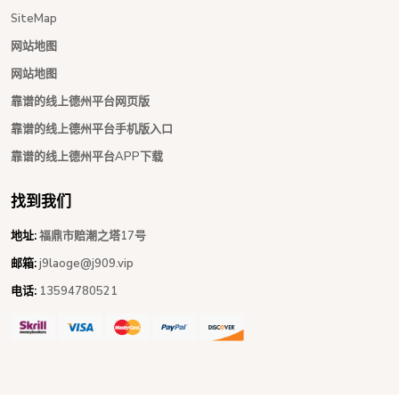
SiteMap
网站地图
网站地图
靠谱的线上德州平台网页版
靠谱的线上德州平台手机版入口
靠谱的线上德州平台APP下载
找到我们
地址:
福鼎市赔潮之塔17号
邮箱:
j9laoge@j909.vip
电话:
13594780521