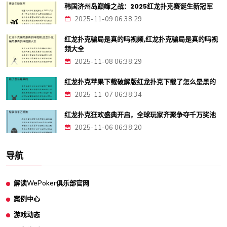
韩国济州岛巅峰之战：2025红龙扑克赛诞生新冠军
2025-11-09 06:38:29
红龙扑克骗局是真的吗视频,红龙扑克骗局是真的吗视
频大全
2025-11-08 06:38:29
红龙扑克苹果下载破解版红龙扑克下载了怎么是黑的
2025-11-07 06:38:34
红龙扑克狂欢盛典开启，全球玩家齐聚争夺千万奖池
2025-11-06 06:38:20
导航
解读WePoker俱乐部官网
案例中心
游戏动态